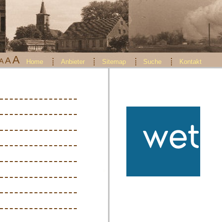
A
A
A
Home
Anbieter
Sitemap
Suche
Kontakt