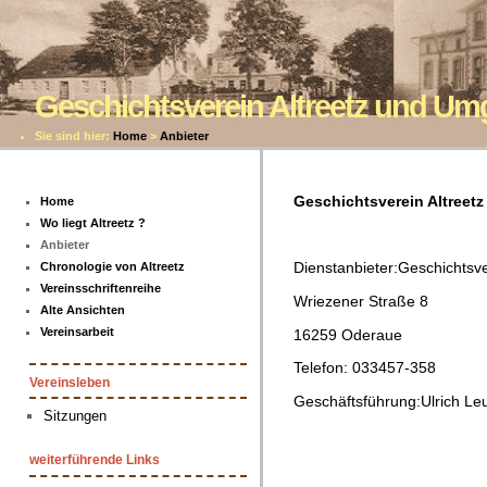
Geschichtsverein Altreetz und U
Sie sind hier:
Home
>
Anbieter
Geschichtsverein Altree
Home
Wo liegt Altreetz ?
Anbieter
Dienstanbieter:Geschichtsv
Chronologie von Altreetz
Vereinsschriftenreihe
Wriezener Straße 8
Alte Ansichten
Vereinsarbeit
16259 Oderaue
Telefon: 033457-358
Vereinsleben
Geschäftsführung:Ulrich Leu
Sitzungen
weiterführende Links