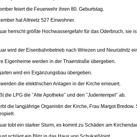
mber feiert die Feuerwehr ihren 80. Geburtstag.
ember hat Altreetz 527 Einwohner.
ar herrscht größte Hochwassergefahr für das Oderbruch, sie ist
uar wird der Eisenbahnbetrieb nach Wriezen und Neurüdnitz ein
re Eigenheime werden in der Thaerstraße übergeben.
arten wird ein Ergänzungsbau übergeben.
werden die elektrischen Anlagen in der Kirche erneuert.
ißt die LPG die "Alte Apotheke" und den "Judentempel" ab.
irbt die langjährige Organistin der Kirche, Frau Margot Bredow. 
spielt.
uar tobt ein starker Sturm, es kommt zu Schäden am Kirchenda
st schlägt ein Blitz in das Haus von Schukat/Voigt.