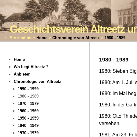
Geschichtsverein Altreetz
Sie sind hier:
Home
>
Chronologie von Altreetz
>
1980 - 1989
1980 - 1989
Home
Wo liegt Altreetz ?
1980: Sieben Eig
Anbieter
Chronologie von Altreetz
1980: Am 1. Juli
1990 - 1999
1980: Im Mai beg
1980 - 1989
1970 - 1979
1980: In der Gär
1960 - 1969
1980: Otto Thiede
1950 - 1959
versehen.
1940 - 1949
1930 - 1939
1981: Am 23. Febr