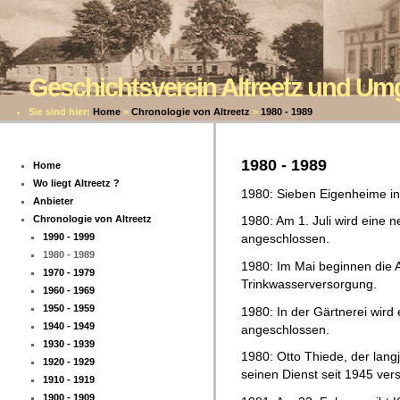
Geschichtsverein Altreetz und U
Sie sind hier:
Home
>
Chronologie von Altreetz
>
1980 - 1989
1980 - 1989
Home
Wo liegt Altreetz ?
1980: Sieben Eigenheime i
Anbieter
Chronologie von Altreetz
1980: Am 1. Juli wird eine
1990 - 1999
angeschlossen.
1980 - 1989
1980: Im Mai beginnen die A
1970 - 1979
Trinkwasserversorgung.
1960 - 1969
1950 - 1959
1980: In der Gärtnerei wir
1940 - 1949
angeschlossen.
1930 - 1939
1980: Otto Thiede, der langj
1920 - 1929
seinen Dienst seit 1945 ver
1910 - 1919
1900 - 1909