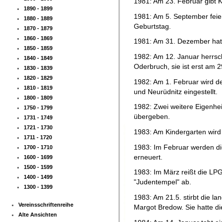
1981: Am 23. Februar gibt K
1890 - 1899
1981: Am 5. September feier
1880 - 1889
Geburtstag.
1870 - 1879
1860 - 1869
1981: Am 31. Dezember hat 
1850 - 1859
1982: Am 12. Januar herrsc
1840 - 1849
Oderbruch, sie ist erst am 
1830 - 1839
1820 - 1829
1982: Am 1. Februar wird d
1810 - 1819
und Neurüdnitz eingestellt.
1800 - 1809
1982: Zwei weitere Eigenhe
1750 - 1799
übergeben.
1731 - 1749
1721 - 1730
1983: Am Kindergarten wir
1711 - 1720
1983: Im Februar werden die
1700 - 1710
erneuert.
1600 - 1699
1500 - 1599
1983: Im März reißt die LPG
1400 - 1499
"Judentempel" ab.
1300 - 1399
1983: Am 21.5. stirbt die la
Vereinsschriftenreihe
Margot Bredow. Sie hatte die
Alte Ansichten