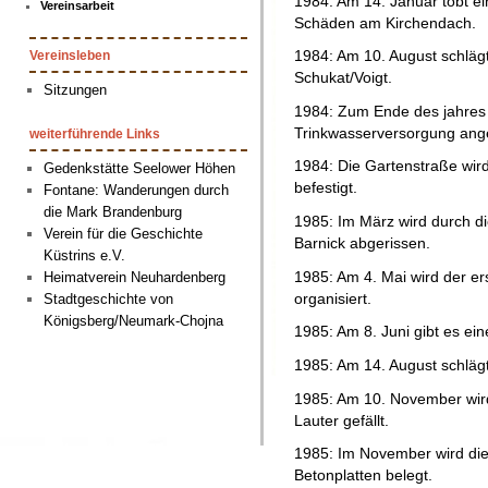
1984: Am 14. Januar tobt ei
Vereinsarbeit
Schäden am Kirchendach.
1984: Am 10. August schlägt
Vereinsleben
Schukat/Voigt.
Sitzungen
1984: Zum Ende des jahres w
Trinkwasserversorgung ang
weiterführende Links
1984: Die Gartenstraße wird
Gedenkstätte Seelower Höhen
befestigt.
Fontane: Wanderungen durch
die Mark Brandenburg
1985: Im März wird durch d
Verein für die Geschichte
Barnick abgerissen.
Küstrins e.V.
1985: Am 4. Mai wird der er
Heimatverein Neuhardenberg
organisiert.
Stadtgeschichte von
Königsberg/Neumark-Chojna
1985: Am 8. Juni gibt es ein
1985: Am 14. August schlägt 
1985: Am 10. November wird
Lauter gefällt.
1985: Im November wird di
Betonplatten belegt.