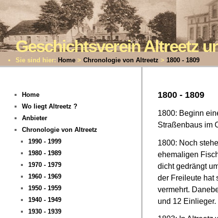
Geschichtsverein Altreetz
Sie sind hier:
Home
>
Chronologie von Altreetz
>
1800 - 1809
1800 - 1809
Home
Wo liegt Altreetz ?
1800: Beginn eine
Anbieter
Straßenbaus im 
Chronologie von Altreetz
1990 - 1999
1800: Noch stehe
1980 - 1989
ehemaligen Fische
1970 - 1979
dicht gedrängt um
1960 - 1969
der Freileute hat
1950 - 1959
vermehrt. Danebe
1940 - 1949
und 12 Einlieger.
1930 - 1939