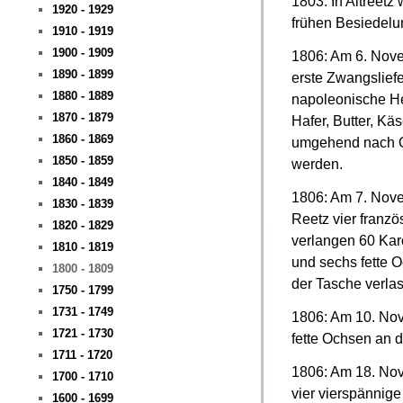
1803: In Altreetz
1920 - 1929
frühen Besiedelu
1910 - 1919
1900 - 1909
1806: Am 6. Nove
1890 - 1899
erste Zwangsliefe
1880 - 1889
napoleonische Hee
1870 - 1879
Hafer, Butter, K
1860 - 1869
umgehend nach O
1850 - 1859
werden.
1840 - 1849
1806: Am 7. Novem
1830 - 1839
Reetz vier franz
1820 - 1829
verlangen 60 Kar
1810 - 1819
und sechs fette O
1800 - 1809
der Tasche verlas
1750 - 1799
1731 - 1749
1806: Am 10. No
1721 - 1730
fette Ochsen an d
1711 - 1720
1806: Am 18. No
1700 - 1710
vier vierspännig
1600 - 1699