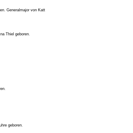
den. Generalmajor von Katt
na Thiel geboren.
ren.
uhre geboren.