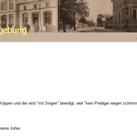
mgebung
d Köppen und der wird "mit Singen" beerdigt, weil "kein Prediger wegen schl
orene Juhre.