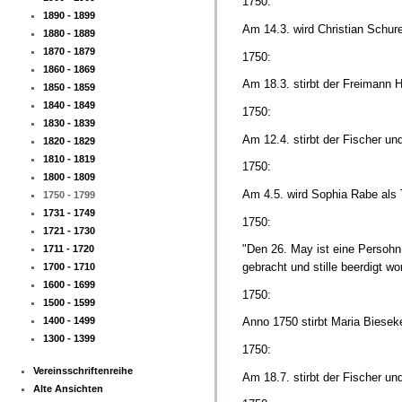
1750:
1890 - 1899
Am 14.3. wird Christian Schur
1880 - 1889
1870 - 1879
1750:
1860 - 1869
Am 18.3. stirbt der Freimann H
1850 - 1859
1840 - 1849
1750:
1830 - 1839
Am 12.4. stirbt der Fischer u
1820 - 1829
1810 - 1819
1750:
1800 - 1809
Am 4.5. wird Sophia Rabe als 
1750 - 1799
1731 - 1749
1750:
1721 - 1730
"Den 26. May ist eine Persohn,
1711 - 1720
gebracht und stille beerdigt w
1700 - 1710
1600 - 1699
1750:
1500 - 1599
1400 - 1499
Anno 1750 stirbt Maria Biese
1300 - 1399
1750:
Vereinsschriftenreihe
Am 18.7. stirbt der Fischer u
Alte Ansichten