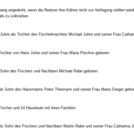
Zwang angedroht, wenn die Reetzer ihre Kähne nicht zur Verfügung stellen wür
afe zu vollziehen.
 Juhre als Tochter des Fischerknechtes Michael Juhre und seiner Frau Cathari
Tochter von Hans Juhre und seiner Frau Maria Piechno geboren.
 Sohn des Fischers und Nachbarn Michael Rabe geboren.
als Sohn des Hausmanns Peter Thiemann und seiner Frau Maria Greger gebo
Fischer und 14 Hausleute mit ihren Familien.
ls Sohn des Fischers und Nachbarn Martin Rabe und seiner Frau Catharina J