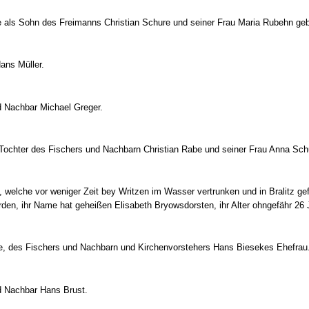
e als Sohn des Freimanns Christian Schure und seiner Frau Maria Rubehn ge
ans Müller.
nd Nachbar Michael Greger.
Tochter des Fischers und Nachbarn Christian Rabe und seiner Frau Anna Sch
 welche vor weniger Zeit bey Writzen im Wasser vertrunken und in Bralitz ge
orden, ihr Name hat geheißen Elisabeth Bryowsdorsten, ihr Alter ohngefähr 26 
ke, des Fischers und Nachbarn und Kirchenvorstehers Hans Biesekes Ehefrau
nd Nachbar Hans Brust.