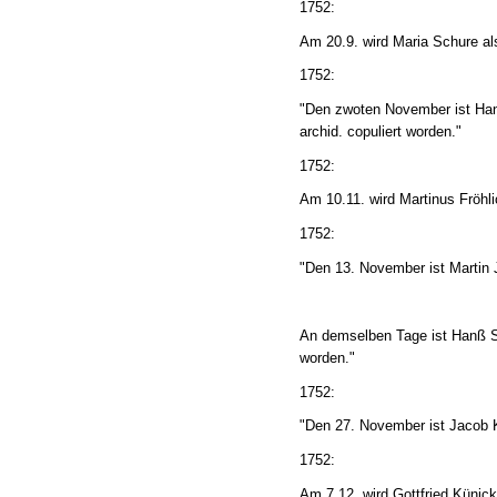
1752:
Am 20.9. wird Maria Schure al
1752:
"Den zwoten November ist Hann
archid. copuliert worden."
1752:
Am 10.11. wird Martinus Fröhl
1752:
"Den 13. November ist Martin J
An demselben Tage ist Hanß St
worden."
1752:
"Den 27. November ist Jacob Ko
1752:
Am 7.12. wird Gottfried Künic