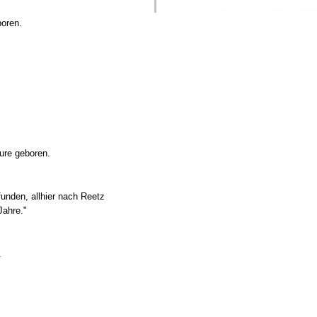
boren.
ure geboren.
funden, allhier nach Reetz
Jahre."
.