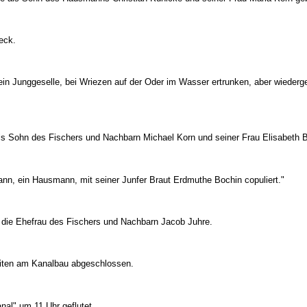
eck.
 ein Junggeselle, bei Wriezen auf der Oder im Wasser ertrunken, aber wiederg
ls Sohn des Fischers und Nachbarn Michael Korn und seiner Frau Elisabeth B
mann, ein Hausmann, mit seiner Junfer Braut Erdmuthe Bochin copuliert."
 die Ehefrau des Fischers und Nachbarn Jacob Juhre.
iten am Kanalbau abgeschlossen.
nal" um 11 Uhr geflutet.