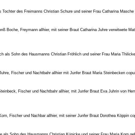
s Tochter des Freimanns Christian Schure und seiner Frau Catharina Masche
ß Boche, Freymann allhier, mit seiner Braut Catharina Juhre verwitwete Matz
ich als Sohn des Hausmanns Christian Fröhlich und seiner Frau Maria Thilick
uhre, Fischer und Nachtbahr allhier mit Junfer Braut Maria Steinbecken copul
einbeck, Fischer und Nachtbahr allhier, mit Junfer Braut Eva Juhrin von Her
rn, Fischer und Nachbar allhier, mit seiner Junfer Braut Dorothea Köppin cop
ke als Sohn des Hausmanns Christian Künicke und seiner Frau Maria Korn ge