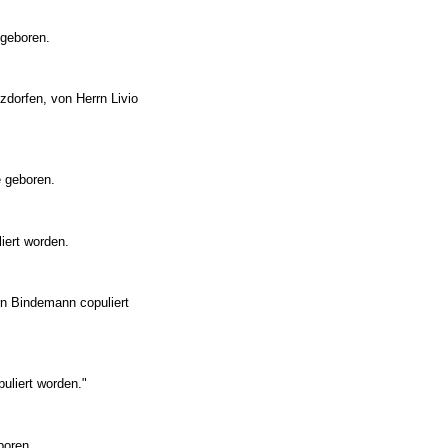
 geboren.
dorfen, von Herrn Livio
e geboren.
iert worden.
rn Bindemann copuliert
uliert worden."
boren.