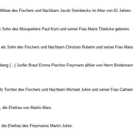
 Witwe des Fischers und Nachbarn Jacob Steinbecks im Alter von 61 Jahren.
s Sohn des Musquetiers Paul Korn und seiner Frau Maria Thielicke geboren.
 als Sohn des Fischers und Nachbarn Christian Rubehn und seiner Frau Mari
enberg (...) Junfer Braut Emma Piechno Freymann allhier von Herrn Bindemann
als Tochter des Fischers und Nachbarn Michael Juhre und seiner Frau Cathar
, die Ehefrau von Martin Marx.
, die Ehefrau des Freymanns Martin Juhre.