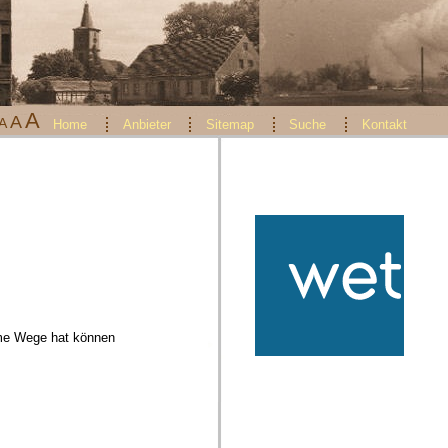
A
A
A
Home
Anbieter
Sitemap
Suche
Kontakt
imme Wege hat können