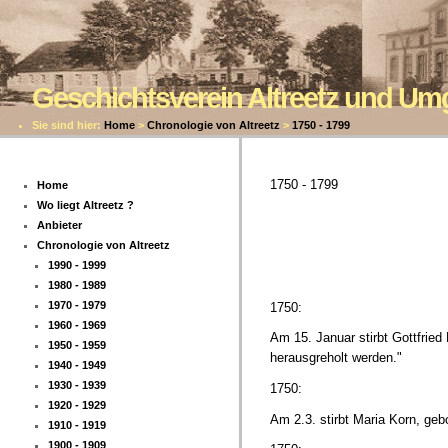
Geschichtsverein Altreetz und U
Sie sind hier:
Home
>
Chronologie von Altreetz
>
1750 - 1799
1750 - 1799
Home
Wo liegt Altreetz ?
Anbieter
Chronologie von Altreetz
1990 - 1999
1980 - 1989
1970 - 1979
1750:
1960 - 1969
Am 15. Januar stirbt Gottfrie
1950 - 1959
herausgreholt werden."
1940 - 1949
1930 - 1939
1750:
1920 - 1929
Am 2.3. stirbt Maria Korn, geb
1910 - 1919
1900 - 1909