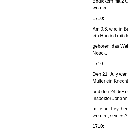
Bödickern mit 2 C
worden.
1710:
Am 9.6. wird in 
ein Hurkind mit 
geboren, das Wei
Noack.
1710:
Den 21. July war 
Müller ein Knech
und den 24 diese
Inspektor Johann
mit einer Leychen
worden, seines Al
1710: