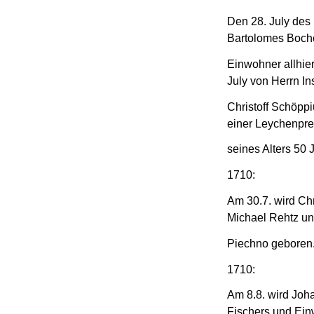
Den 28. July des
Bartolomes Bocho
Einwohner allhie
July von Herrn I
Christoff Schöppi
einer Leychenpre
seines Alters 50
1710:
Am 30.7. wird Ch
Michael Rehtz un
Piechno geboren
1710:
Am 8.8. wird Joh
Fischers und Ein