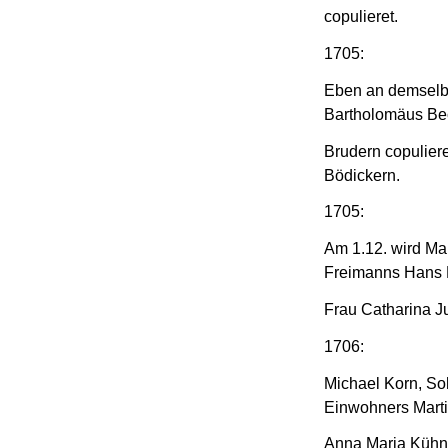
copulieret.
1705:
Eben an demselb
Bartholomäus Bec
Brudern copulier
Bödickern.
1705:
Am 1.12. wird Mar
Freimanns Hans M
Frau Catharina J
1706:
Michael Korn, So
Einwohners Marti
Anna Maria Kühni