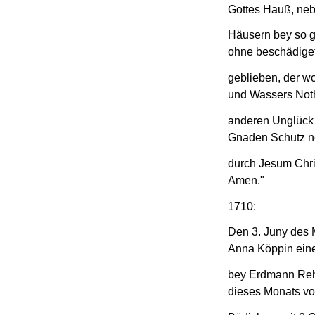
Gottes Hauß, ne
Häusern bey so g
ohne beschädige
geblieben, der wo
und Wassers Not
anderen Unglück 
Gnaden Schutz n
durch Jesum Chri
Amen."
1710:
Den 3. Juny des 
Anna Köppin ein
bey Erdmann Reht
dieses Monats vo