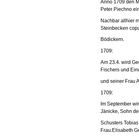
Anno 1709 den Mo
Peter Piechno ei
Nachbar allhier m
Steinbecken copu
Bödickern.
1709:
Am 23.4. wird Ge
Fischers und Ein
und seiner Frau 
1709:
Im September wi
Jänicke, Sohn d
Schusters Tobias
Frau.Elisabeth G