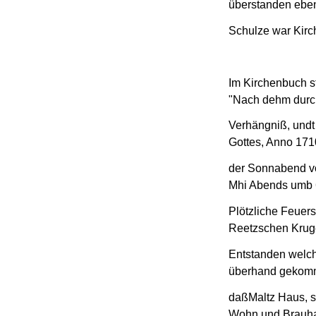
überstanden eben
Schulze war Kirc
Im Kirchenbuch st
"Nach dehm durc
Verhängniß, undt
Gottes, Anno 171
der Sonnabend v
Mhi Abends umb 
Plötzliche Feuer
Reetzschen Kruge
Entstanden welc
überhand gekomme
daßMaltz Haus, 
Wohn und Brauha