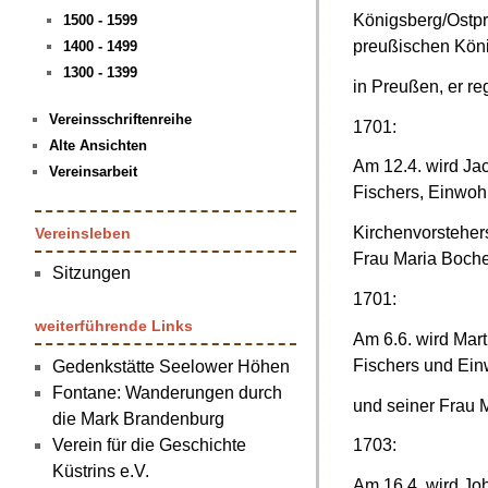
Königsberg/Ostpr
1500 - 1599
preußischen König
1400 - 1499
1300 - 1399
in Preußen, er reg
Vereinsschriftenreihe
1701:
Alte Ansichten
Am 12.4. wird Ja
Vereinsarbeit
Fischers, Einwoh
Kirchenvorsteher
Vereinsleben
Frau Maria Boch
Sitzungen
1701:
weiterführende Links
Am 6.6. wird Mart
Fischers und Ein
Gedenkstätte Seelower Höhen
Fontane: Wanderungen durch
und seiner Frau 
die Mark Brandenburg
Verein für die Geschichte
1703:
Küstrins e.V.
Am 16.4. wird J