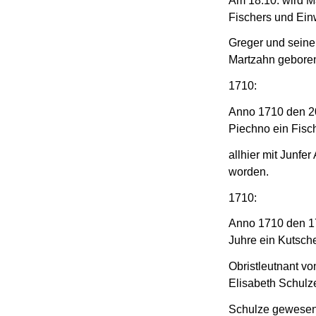
Am 18.10. wird M
Fischers und Ei
Greger und seine
Martzahn gebore
1710:
Anno 1710 den 20
Piechno ein Fisc
allhier mit Junfe
worden.
1710:
Anno 1710 den 17
Juhre ein Kutsch
Obristleutnant vo
Elisabeth Schulz
Schulze gewese