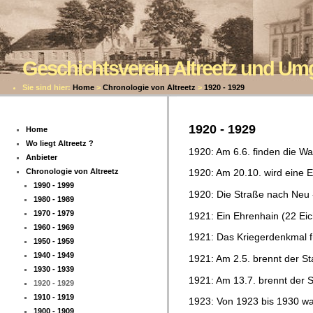
Geschichtsverein Altreetz und U
Sie sind hier:
Home
>
Chronologie von Altreetz
>
1920 - 1929
1920 - 1929
Home
Wo liegt Altreetz ?
1920: Am 6.6. finden die Wa
Anbieter
Chronologie von Altreetz
1920: Am 20.10. wird eine E
1990 - 1999
1920: Die Straße nach Neu - 
1980 - 1989
1970 - 1979
1921: Ein Ehrenhain (22 Eic
1960 - 1969
1921: Das Kriegerdenkmal fü
1950 - 1959
1940 - 1949
1921: Am 2.5. brennt der St
1930 - 1939
1921: Am 13.7. brennt der St
1920 - 1929
1910 - 1919
1923: Von 1923 bis 1930 war 
1900 - 1909