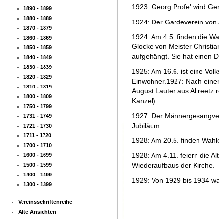
1923: Georg Profe' wird Ge
1890 - 1899
1880 - 1889
1924: Der Gardeverein von A
1870 - 1879
1924: Am 4.5. finden die Wa
1860 - 1869
Glocke von Meister Christian
1850 - 1859
aufgehängt. Sie hat einen 
1840 - 1849
1830 - 1839
1925: Am 16.6. ist eine Volk
1820 - 1829
Einwohner.1927: Nach einem 
1810 - 1819
August Lauter aus Altreetz r
1800 - 1809
Kanzel).
1750 - 1799
1927: Der Männergesangverei
1731 - 1749
Jubiläum.
1721 - 1730
1711 - 1720
1928: Am 20.5. finden Wahle
1700 - 1710
1928: Am 4.11. feiern die Al
1600 - 1699
Wiederaufbaus der Kirche.
1500 - 1599
1400 - 1499
1929: Von 1929 bis 1934 war 
1300 - 1399
Vereinsschriftenreihe
Alte Ansichten