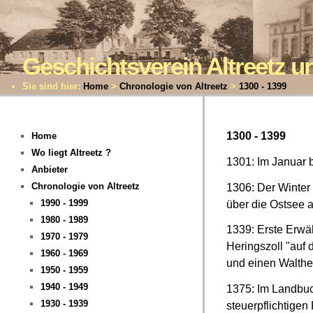
Geschichtsverein Altreetz
Sie sind hier:
Home
>
Chronologie von Altreetz
>
1300 - 1399
1300 - 1399
Home
Wo liegt Altreetz ?
1301: Im Januar 
Anbieter
Chronologie von Altreetz
1306: Der Winter 
1990 - 1999
über die Ostsee 
1980 - 1989
1339: Erste Erwä
1970 - 1979
Heringszoll "auf 
1960 - 1969
und einen Walther
1950 - 1959
1940 - 1949
1375: Im Landbuch
1930 - 1939
steuerpflichtigen