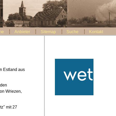
me
Anbieter
Sitemap
Suche
Kontakt
on Estland aus
 den
von Wriezen,
tz" mit 27