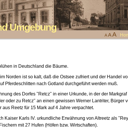
 und Umgebung
A
A
Ho
A
blühen in Deutschland die Bäume.
im Norden ist so kalt, daß die Ostsee zufriert und der Handel v
auf Pferdeschlitten nach Gotland durchgeführt werden muß.
hnung des Dorfes "Retcz" in einer Urkunde, in der der Markgraf
der oder zu Retcz" an einen gewissen Werner Lantriter, Bürger 
 aus Reetz für 15 Mark auf 4 Jahre verpachtet.
 Kaiser Karls IV. urkundliche Erwähnung von Altreetz als "Rey
 Fischern mit 27 Hufen (Höfen bzw. Wirtschaften).