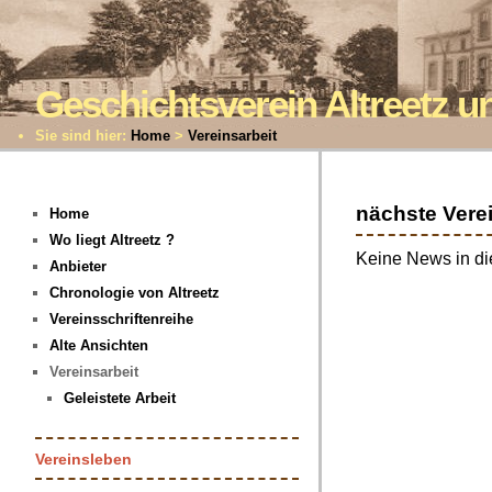
Geschichtsverein Altreetz
Sie sind hier:
Home
>
Vereinsarbeit
nächste Vere
Home
Wo liegt Altreetz ?
Keine News in di
Anbieter
Chronologie von Altreetz
Vereinsschriftenreihe
Alte Ansichten
Vereinsarbeit
Geleistete Arbeit
Vereinsleben