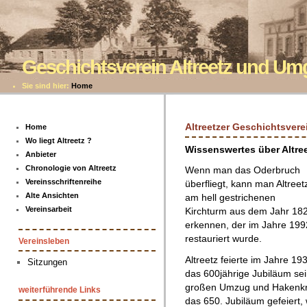
Geschichtsverein Altreetz und U
Sie sind hier:
Home
Altreetzer Geschichtsvere
Home
Wo liegt Altreetz ?
Wissenswertes über Altre
Anbieter
Chronologie von Altreetz
Wenn man das Oderbruch
Vereinsschriftenreihe
überfliegt, kann man Altreet
Alte Ansichten
am hell gestrichenen
Vereinsarbeit
Kirchturm aus dem Jahr 18
erkennen, der im Jahre 199
restauriert wurde.
Vereinsleben
Altreetz feierte im Jahre 19
Sitzungen
das 600jährige Jubiläum se
großen Umzug und Hakenkr
weiterführende Links
das 650. Jubiläum gefeiert