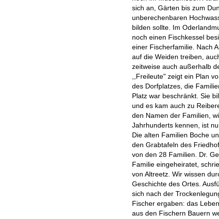
sich an, Gärten bis zum Du
unberechenbaren Hochwass
bilden sollte. Im Oderlan
noch einen Fischkessel besi
einer Fischerfamilie. Nach
auf die Weiden treiben, au
zeitweise auch außerhalb d
,,Freileute" zeigt ein Plan 
des Dorfplatzes, die Famili
Platz war beschränkt. Sie b
und es kam auch zu Reibere
den Namen der Familien, wie
Jahrhunderts kennen, ist n
Die alten Familien Boche u
den Grabtafeln des Friedho
von den 28 Familien. Dr. Ge
Familie eingeheiratet, schri
von Altreetz. Wir wissen durc
Geschichte des Ortes. Ausfü
sich nach der Trockenlegung
Fischer ergaben: das Lebens
aus den Fischern Bauern we