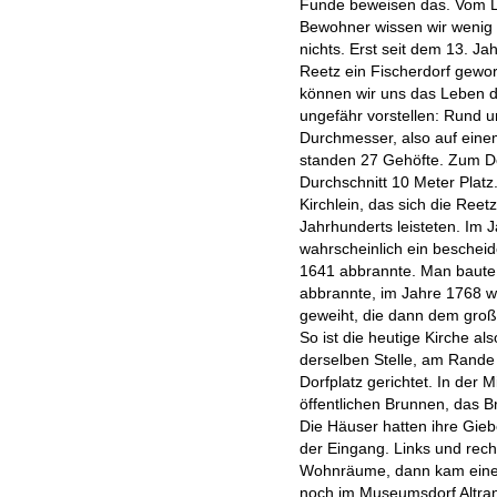
Funde beweisen das. Vom L
Bewohner wissen wir wenig 
nichts. Erst seit dem 13. Ja
Reetz ein Fischerdorf gewo
können wir uns das Leben 
ungefähr vorstellen: Rund 
Durchmesser, also auf eine
standen 27 Gehöfte. Zum Do
Durchschnitt 10 Meter Platz.
Kirchlein, das sich die Reetz
Jahrhunderts leisteten. Im 
wahrscheinlich ein bescheid
1641 abbrannte. Man baute 
abbrannte, im Jahre 1768 w
geweiht, die dann dem groß
So ist die heutige Kirche al
derselben Stelle, am Rande
Dorfplatz gerichtet. In der 
öffentlichen Brunnen, das B
Die Häuser hatten ihre Giebe
der Eingang. Links und rec
Wohnräume, dann kam eine 
noch im Museumsdorf Altranf