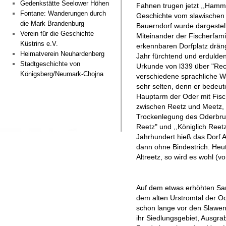
Gedenkstätte Seelower Höhen
Fahnen trugen jetzt ,,Hamme
Fontane: Wanderungen durch
Geschichte vom slawischen
die Mark Brandenburg
Bauerndorf wurde dargestell
Verein für die Geschichte
Miteinander der Fischerfami
Küstrins e.V.
erkennbaren Dorfplatz drän
Heimatverein Neuhardenberg
Jahr fürchtend und erdulden
Stadtgeschichte von
Urkunde von l339 über "Re
Königsberg/Neumark-Chojna
verschiedene sprachliche W
sehr selten, denn er bedeut
Hauptarm der Oder mit Fisch
zwischen Reetz und Meetz, 
Trockenlegung des Oderbruc
Reetz" und ,,Königlich Reet
Jahrhundert hieß das Dorf Al
dann ohne Bindestrich. Heu
Altreetz, so wird es wohl (v
Auf dem etwas erhöhten Sa
dem alten Urstromtal der O
schon lange vor den Slawe
ihr Siedlungsgebiet, Ausgr